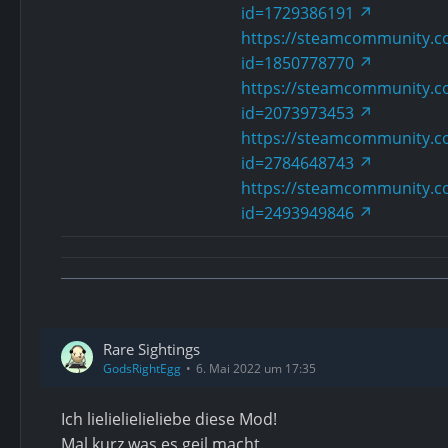
id=1729386191
https://steamcommunity.co
id=1850778770
https://steamcommunity.co
id=2073973453
https://steamcommunity.co
id=2784648743
https://steamcommunity.co
id=2493949846
Rare Sightings
GodsRightEgg
6. Mai 2022 um 17:35
Ich lielielielieliebe diese Mod!
Mal kurz was es geil macht.