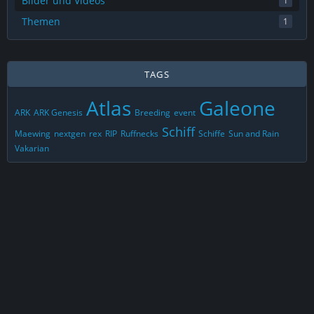
Bilder und Videos
1
Themen
1
TAGS
Atlas
Galeone
ARK
ARK Genesis
Breeding
event
Schiff
Maewing
nextgen
rex
RIP
Ruffnecks
Schiffe
Sun and Rain
Vakarian