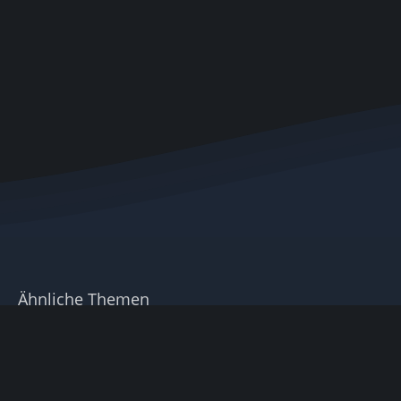
Ähnliche Themen
ARK:SA Patchnotes Server v68.12 - Client: Steam v68.5 Xbox v68.5 PS5 v68.5 - Club ARK - Version: 198
HLN-A
3. Juli 2025 um 13:02
ARK: Survival Ascended Patchnotes