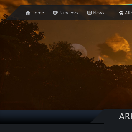
Home
Survivors
News
AR
ARK