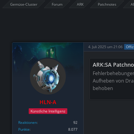
Gemüse-Cluster
Forum
ARK
Patchnotes
A
4. Juli 2025 um 21:06
Offiz
ARK:SA Patchnot
Fehlerbehebunge
Aufheben von Dra
behoben
HLN-A
Künstliche Intelligenz
Reaktionen
92
Punkte
8.077