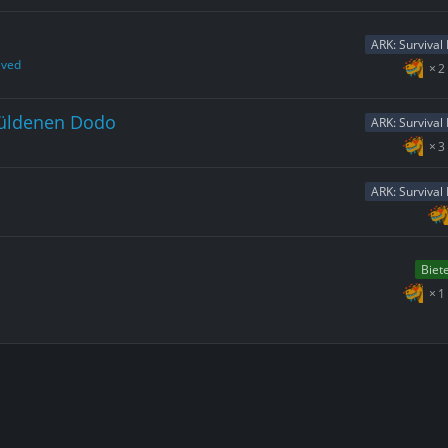
ARK: Survival
lved
2
üldenen Dodo
ARK: Survival
3
ARK: Survival
Biet
1