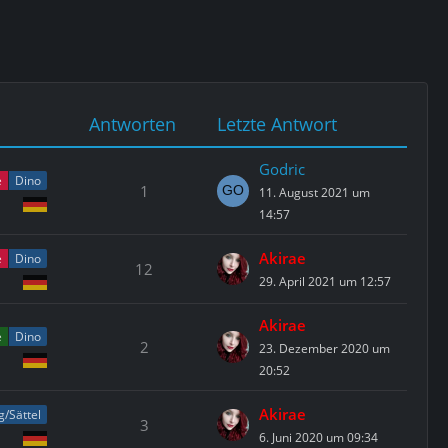
Antworten
Letzte Antwort
Godric
e
Dino
1
11. August 2021 um
14:57
Akirae
e
Dino
12
29. April 2021 um 12:57
Akirae
e
Dino
2
23. Dezember 2020 um
20:52
Akirae
g/Sättel
3
6. Juni 2020 um 09:34