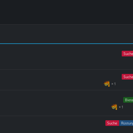
Such
Such
1
Biet
1
Suche
Rüstun