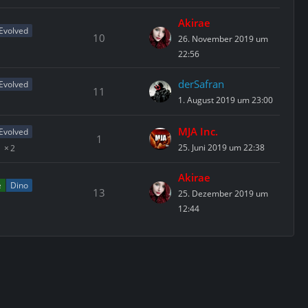
Akirae
 Evolved
10
26. November 2019 um
22:56
derSafran
 Evolved
11
1. August 2019 um 23:00
MJA Inc.
 Evolved
1
25. Juni 2019 um 22:38
2
Akirae
e
Dino
13
25. Dezember 2019 um
12:44