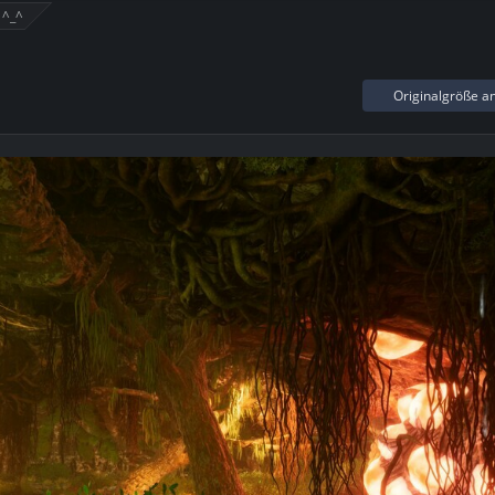
 ^_^
Originalgröße a