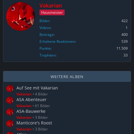
Vakarian
Hausmeister
Bilder
422
Videos
1
Beiträge
400
Erhaltene Reaktionen
539
Punkte
11.509
Trophäen
33
WEITERE ALBEN
Auf See mit Vakarian
Vakarian
4 Bilder
ASA Abenteuer
Vakarian
61 Bilder
ASA-Bauwerke
Vakarian
3 Bilder
Manticore's Roost
Vakarian
3 Bilder