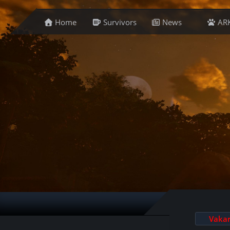
Home
Survivors
News
AR
Vakar