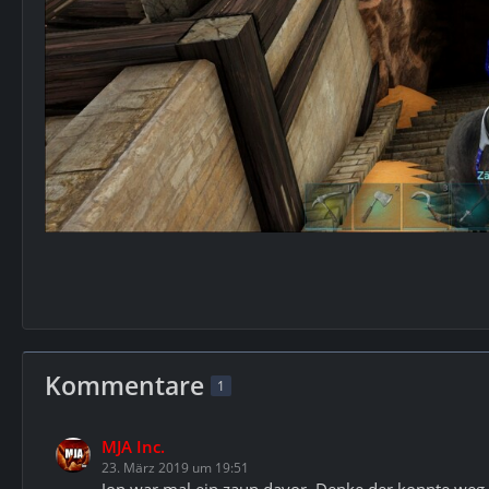
Kommentare
1
MJA Inc.
23. März 2019 um 19:51
Jop war mal ein zaun davor. Denke der konnte weg