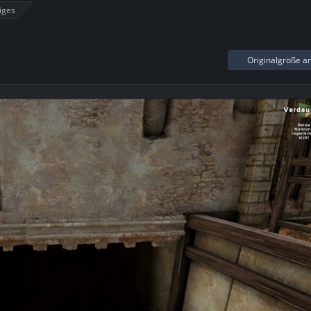
iges
Originalgröße a