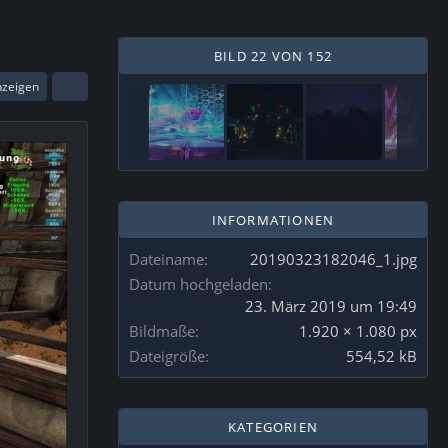
BILD 22 VON 152
nzeigen
INFORMATIONEN
Dateiname
20190323182046_1.jpg
Datum hochgeladen
23. März 2019 um 19:49
Bildmaße
1.920 × 1.080 px
Dateigröße
554,52 kB
KATEGORIEN