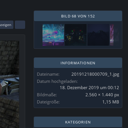
BILD 68 VON 152
nzeigen
INFORMATIONEN
Dateiname
20191218000709_1.jpg
Datum hochgeladen
18. Dezember 2019 um 00:12
Bildmaße
2.560 × 1.440 px
Dateigröße
1,15 MB
KATEGORIEN