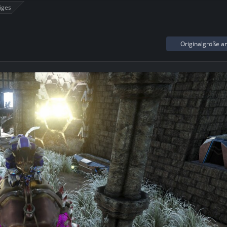
iges
Originalgröße a