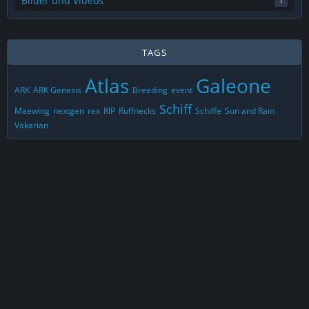
Bilder und Videos
1
TAGS
Atlas
Galeone
ARK
ARK Genesis
Breeding
event
Schiff
Maewing
nextgen
rex
RIP
Ruffnecks
Schiffe
Sun and Rain
Vakarian